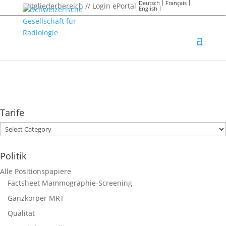
Deutsch
Français
Mitgliederbereich // Login ePortal
English
Tarife
Tarife
Politik
Alle Positionspapiere
Factsheet Mammographie-Screening
Ganzkörper MRT
Qualität