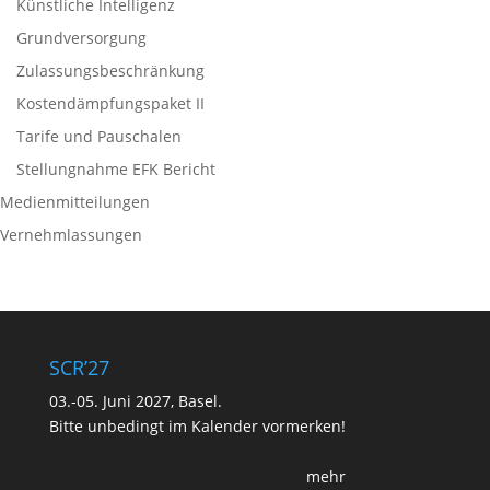
Künstliche Intelligenz
Grundversorgung
Zulassungsbeschränkung
Kostendämpfungspaket II
Tarife und Pauschalen
Stellungnahme EFK Bericht
Medienmitteilungen
Vernehmlassungen
SCR’27
03.-05. Juni 2027, Basel.
Bitte unbedingt im Kalender vormerken!
mehr