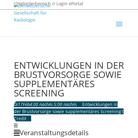
Mitgliederbereich // Login ePortal
ENTWICKLUNGEN IN DER
BRUSTVORSORGE SOWIE
SUPPLEMENTÄRES
SCREENING
Di
17
Feb
4:00 nachm.
5:00 nachm.
Entwicklungen in
der Brustvorsorge sowie supplementäres Screening
1
Credit
Veranstaltungsdetails