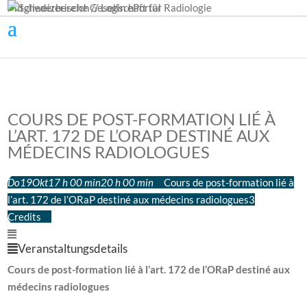
Mitgliederbereich // Login ePortal
COURS DE POST-FORMATION LIÉ À
L’ART. 172 DE L’ORAP DESTINÉ AUX
MÉDECINS RADIOLOGUES
Do
19
Okt
17 h 00 min
20 h 00 min
Cours de post-formation lié à
l’art. 172 de l’ORaP destiné aux médecins radiologues
3
Credits
Veranstaltungsdetails
Cours de post-formation lié à l’art. 172 de l’ORaP destiné aux
médecins radiologues