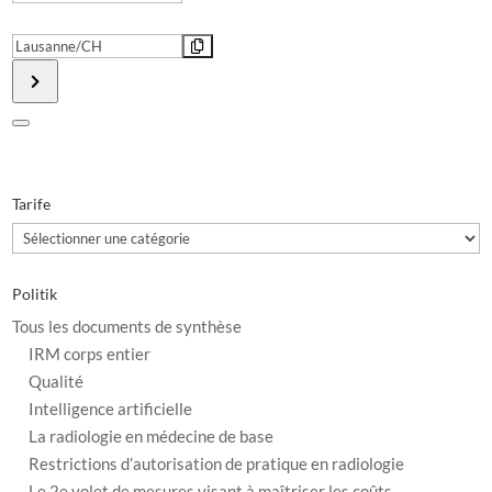
-
Cours
Destination
de
Address
post-
-
formation
Cours
lié
de
à
post-
Tarife
l’art.
formation
Tarife
172
lié
de
à
l’ORaP
l’art.
Politik
destiné
172
Tous les documents de synthèse
aux
de
IRM corps entier
médecins
l’ORaP
Qualité
radiologues
destiné
Intelligence artificielle
[]
aux
La radiologie en médecine de base
médecins
Restrictions d’autorisation de pratique en radiologie
radiologues
Le 2e volet de mesures visant à maîtriser les coûts