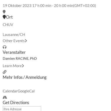
19 Oktober 2023
17 h 00 min
-
20 h 00 min
(GMT+02:00)
Ort
CHUV
Lausanne/CH
Other Events
Veranstalter
Damien RACINE, PhD
Learn More
Mehr Infos / Anmeldung
Calendar
GoogleCal
Get Directions
Address