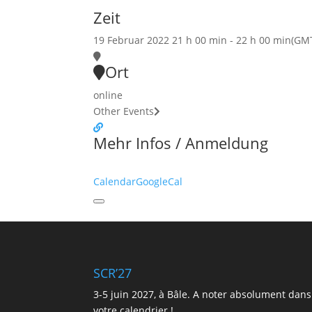
Zeit
19 Februar 2022
21 h 00 min
-
22 h 00 min
(GM
Ort
online
Other Events
Mehr Infos / Anmeldung
Calendar
GoogleCal
SCR’27
3-5 juin 2027, à Bâle. A noter absolument dans
votre calendrier !