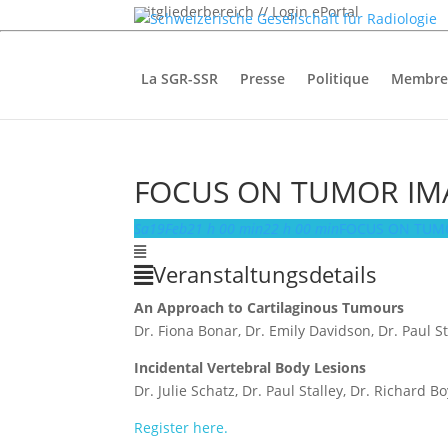
Mitgliederbereich // Login ePortal
La SGR-SSR
Presse
Politique
Membre
FOCUS ON TUMOR IM
Sa
19
Feb
21 h 00 min
22 h 00 min
FOCUS ON TUM
Veranstaltungsdetails
An Approach to Cartilaginous Tumours
Dr. Fiona Bonar, Dr. Emily Davidson, Dr. Paul S
Incidental Vertebral Body Lesions
Dr. Julie Schatz, Dr. Paul Stalley, Dr. Richard
Register here.