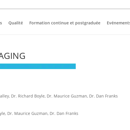
s
Qualité
Formation continue et postgraduée
Evénement
AGING
OR IMAGING
Webinar by ISS and AMSIG
talley, Dr. Richard Boyle, Dr. Maurice Guzman, Dr. Dan Franks
 Boyle, Dr. Maurice Guzman, Dr. Dan Franks