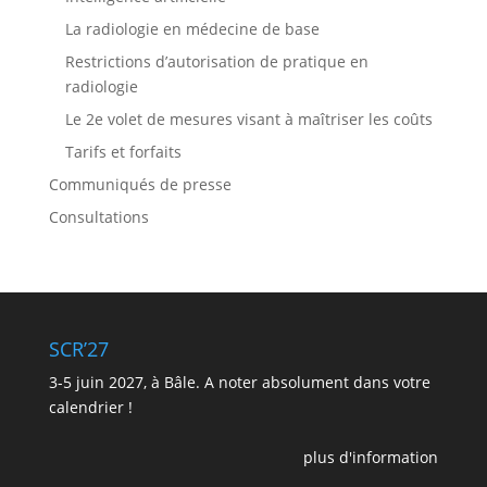
[]
Chirurgische
La radiologie en médecine de base
Therapie
Rektumkarzinom
Restrictions d’autorisation de pratique en
[]
radiologie
Le 2e volet de mesures visant à maîtriser les coûts
Tarifs et forfaits
Communiqués de presse
Consultations
SCR’27
3-5 juin 2027, à Bâle. A noter absolument dans votre
calendrier !
plus d'information