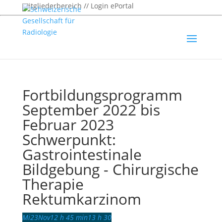
Mitgliederbereich // Login ePortal
Fortbildungsprogramm
September 2022 bis
Februar 2023
Schwerpunkt:
Gastrointestinale
Bildgebung - Chirurgische
Therapie
Rektumkarzinom
Mi
23
Nov
12 h 45 min
13 h 30