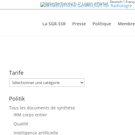
Deutsch
Franç
Mitgliederbereich // Login ePortal
La SGR-SSR
Presse
Politique
Membre
Tarife
Tarife
Politik
Tous les documents de synthèse
IRM corps entier
Qualité
Intelligence artificielle