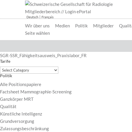
Mitgliederbereich // Login ePortal
Deutsch
Français
Wir über uns
Medien
Politik
Mitglieder
Qualit
Seite wählen
SGR-SSR_Fähigkeitsausweis_Praxislabor_FR
Tarife
Tarife
Politik
Alle Positionspapiere
Factsheet Mammographie-Screening
Ganzkörper MRT
Qualität
Künstliche Intelligenz
Grundversorgung
Zulassungsbeschränkung